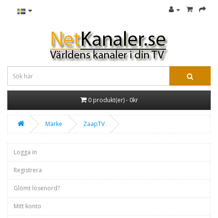
0 produkt(er) - 0kr
Märke
ZaapTV
Logga in
Registrera
Glömt lösenord?
Mitt konto