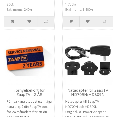
300kr
1 750kr
Exkl moms: 240kr
Exkl moms: 1 400kr
Förnyelsekort för
Nätadapter till ZaapTV
ZaapTV - 2 ÅR
HD709N/HD809N
Förnya kanalutbudet (samtliga
Nätadapter till ZaapTV
kanaler) på din ZaapTV box
HD709N och HD809N.
för 24 månader!Efter att du
Original.DC Power Adaptor: