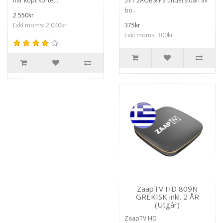
har köpt kortet..
5V / 2AOBS! På undersidan av
bo..
2 550kr
Exkl moms: 2 040kr
375kr
Exkl moms: 300kr
ZaapTV HD 809N
GREKISK inkl. 2 ÅR
(Utgår)
ZaapTV HD