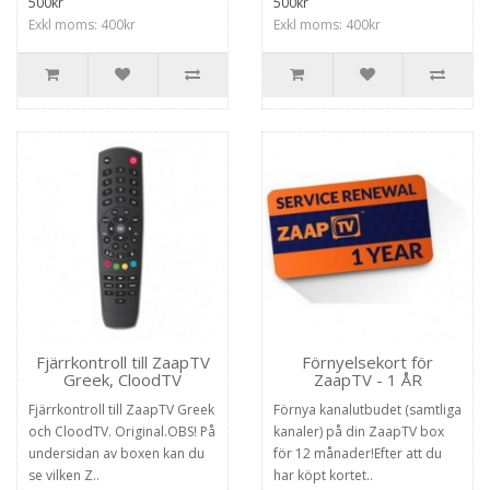
500kr
500kr
Exkl moms: 400kr
Exkl moms: 400kr
Fjärrkontroll till ZaapTV
Förnyelsekort för
Greek, CloodTV
ZaapTV - 1 ÅR
Fjärrkontroll till ZaapTV Greek
Förnya kanalutbudet (samtliga
och CloodTV. Original.OBS! På
kanaler) på din ZaapTV box
undersidan av boxen kan du
för 12 månader!Efter att du
se vilken Z..
har köpt kortet..