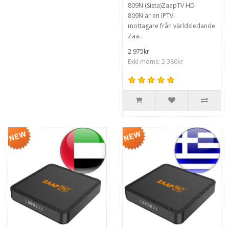
809N (Sista)ZaapTV HD
809N är en IPTV-
mottagare från världsledande
Zaa..
2 975kr
Exkl moms: 2 380kr