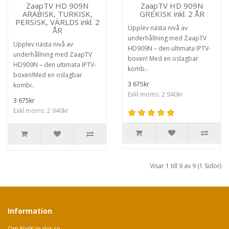
ZaapTV HD 909N
ZaapTV HD 909N
ARABISK, TURKISK,
GREKISK inkl. 2 ÅR
PERSISK, VÄRLDS inkl. 2
Upplev nästa nivå av
ÅR
underhållning med ZaapTV
Upplev nästa nivå av
HD909N – den ultimata IPTV-
underhållning med ZaapTV
boxen! Med en oslagbar
HD909N – den ultimata IPTV-
komb..
boxen!Med en oslagbar
3 675kr
kombi..
Exkl moms: 2 940kr
3 675kr
Exkl moms: 2 940kr
Visar 1 till 9 av 9 (1 Sidor)
Information
Om NetKanaler.se