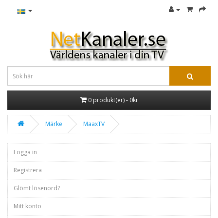
0 produkt(er) - 0kr
Märke
MaaxTV
Logga in
Registrera
Glömt lösenord?
Mitt konto