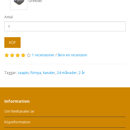
Grekiskt
Antal
KÖP
1 recensioner
/
Skriv en recension
Taggar:
zaaptv
,
förnya
,
kanaler
,
24 månader
,
2 år
Information
Om NetKanaler.se
Köpinformation