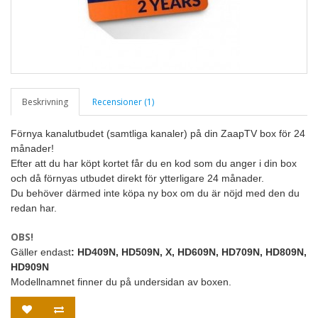
Beskrivning
Recensioner (1)
Förnya kanalutbudet (samtliga kanaler) på din ZaapTV box för 24
månader!
Efter att du har köpt kortet får du en kod som du anger i din box
och då förnyas utbudet direkt för ytterligare 24 månader.
Du behöver därmed inte köpa ny box om du är nöjd med den du
redan har.
OBS!
Gäller endast
: HD409N, HD509N, X,
HD609N,
HD709N,
HD809N,
HD909N
Modellnamnet finner du på undersidan av boxen.