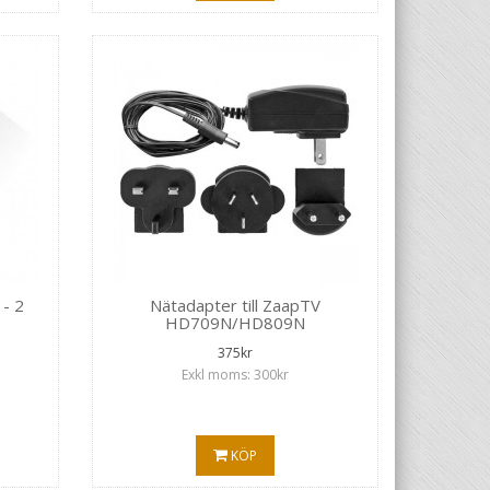
 - 2
Nätadapter till ZaapTV
HD709N/HD809N
375kr
Exkl moms: 300kr
KÖP