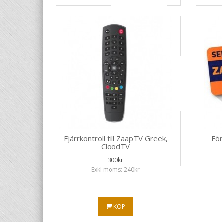
Fjärrkontroll till ZaapTV Greek,
För
CloodTV
300kr
Exkl moms: 240kr
KÖP