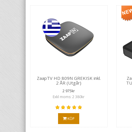
ZaapTV HD 809N GREKISK inkl.
Za
2 ÅR (Utgår)
TU
2 975kr
Exkl moms: 2 380kr
KÖP