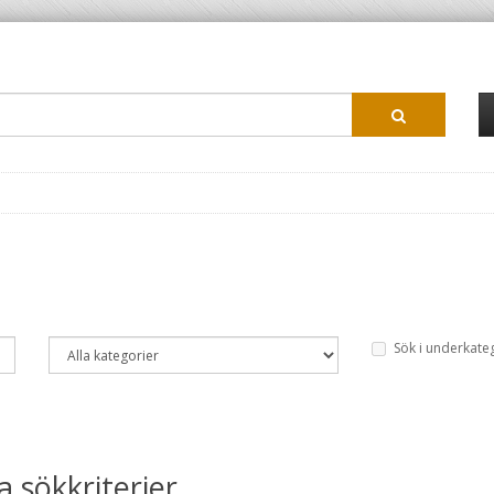
Sök i underkate
 sökkriterier