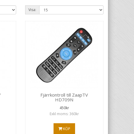
Visa:
V
Fjärrkontroll till ZaapTV
HD709N
450kr
Exkl moms: 360kr
KÖP