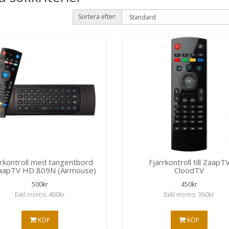
Sortera efter:
rrkontroll med tangentbord
Fjärrkontroll till ZaapT
 ZaapTV HD 809N (Airmouse)
CloodTV
500kr
450kr
Exkl moms: 400kr
Exkl moms: 360kr
KÖP
KÖP