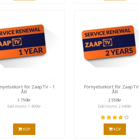
nyelsekort för ZaapTV - 1
Förnyelsekort för ZaapTV
ÅR
ÅR
1 750kr
2 550kr
Exkl moms: 1 400kr
Exkl moms: 2 040kr
KÖP
KÖP