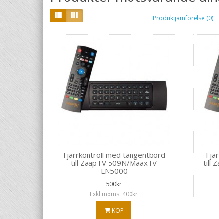
Produktjämförelse (0)
Fjärrkontroll med tangentbord
Fjä
till ZaapTV 509N/MaaxTV
till
LN5000
500kr
Exkl moms: 400kr
KÖP