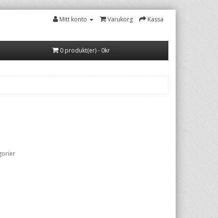
Mitt konto
Varukorg
Kassa
0 produkt(er) - 0kr
gorier